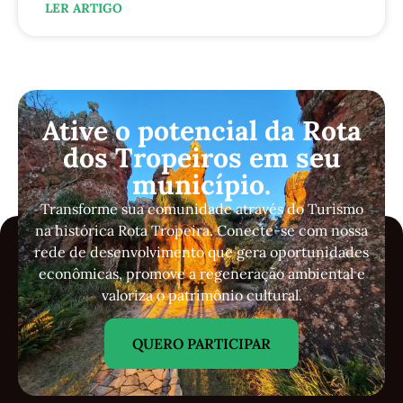
LER ARTIGO
Ative o potencial da Rota
dos Tropeiros em seu
município.
Transforme sua comunidade através do Turismo
na histórica Rota Tropeira. Conecte-se com nossa
rede de desenvolvimento que gera oportunidades
econômicas, promove a regeneração ambiental e
valoriza o patrimônio cultural.
QUERO PARTICIPAR