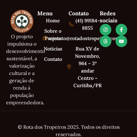
Menu
Contato
Redes
sociais
Home
(41) 99184-
8855
Sobre o
O projeto
Projeto
contato@rotadostropeiros.com.br
impulsiona o
Notícias
Rua XV de
desenvolvimento
Novembro,
sustentável, a
Contato
964 – 3º
valorização
andar
cultural e a
Centro –
geração de
Curitiba/PR
renda à
população
empreendedora.
© Rota dos Tropeiros 2025. Todos os direitos
reservados.