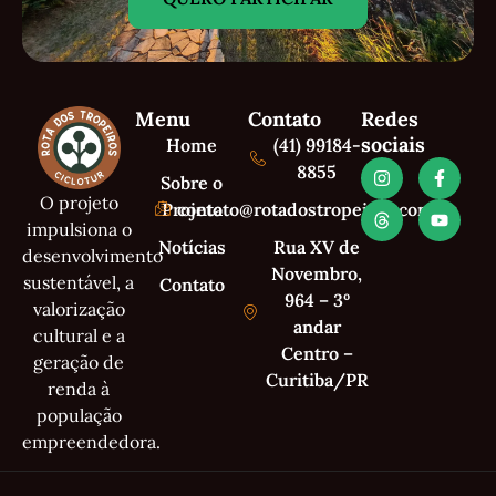
Menu
Contato
Redes
sociais
Home
(41) 99184-
8855
Sobre o
O projeto
Projeto
contato@rotadostropeiros.com.br
impulsiona o
Notícias
Rua XV de
desenvolvimento
Novembro,
sustentável, a
Contato
964 – 3º
valorização
andar
cultural e a
Centro –
geração de
Curitiba/PR
renda à
população
empreendedora.