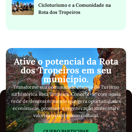
Cicloturismo e a Comunidade na
Rota dos Tropeiros
Ative o potencial da Rota
dos Tropeiros em seu
município.
Transforme sua comunidade através do Turismo
na histórica Rota Tropeira. Conecte-se com nossa
rede de desenvolvimento que gera oportunidades
econômicas, promove a regeneração ambiental e
valoriza o patrimônio cultural.
QUERO PARTICIPAR