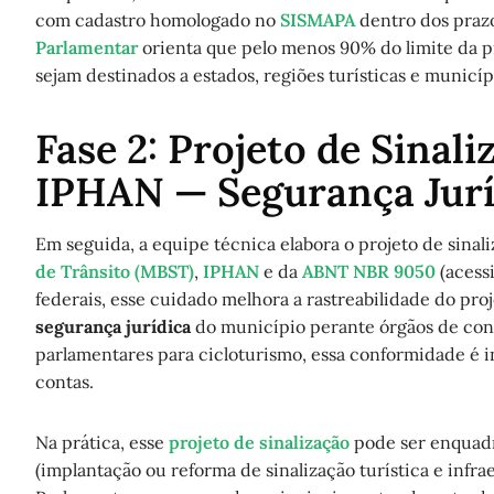
com cadastro homologado no
SISMAPA
dentro dos praz
Parlamentar
orienta que pelo menos 90% do limite da p
sejam destinados a estados, regiões turísticas e municí
Fase 2: Projeto de Sina
IPHAN — Segurança Jurí
Em seguida, a equipe técnica elabora o projeto de sinal
de Trânsito (MBST)
,
IPHAN
e da
ABNT NBR 9050
(acess
federais, esse cuidado melhora a rastreabilidade do proj
segurança jurídica
do município perante órgãos de con
parlamentares para cicloturismo, essa conformidade é i
contas.
Na prática, esse
projeto de sinalização
pode ser enquadr
(implantação ou reforma de sinalização turística e infrae