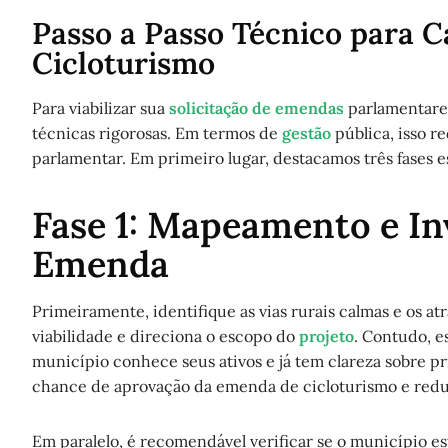
Passo a Passo Técnico para 
Cicloturismo
Para viabilizar sua
solicitação de emendas
parlamentares
técnicas rigorosas. Em termos de
gestão
pública, isso r
parlamentar. Em primeiro lugar, destacamos três fases e
Fase 1: Mapeamento e In
Emenda
Primeiramente, identifique as vias rurais calmas e os at
viabilidade e direciona o escopo do
projeto
. Contudo, 
município conhece seus ativos e já tem clareza sobre p
chance de aprovação da emenda de cicloturismo e reduz
Em paralelo, é recomendável verificar se o município es