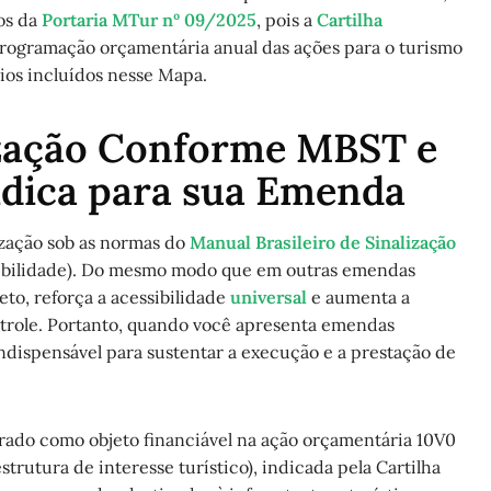
os da
Portaria MTur nº 09/2025
, pois a
Cartilha
rogramação orçamentária anual das ações para o turismo
pios incluídos nesse Mapa.
lização Conforme MBST e
dica para sua Emenda
ização sob as normas do
Manual Brasileiro de Sinalização
ibilidade). Do mesmo modo que em outras emendas
eto, reforça a acessibilidade
universal
e aumenta a
trole. Portanto, quando você apresenta emendas
ndispensável para sustentar a execução e a prestação de
ado como objeto financiável na ação orçamentária 10V0
strutura de interesse turístico), indicada pela Cartilha