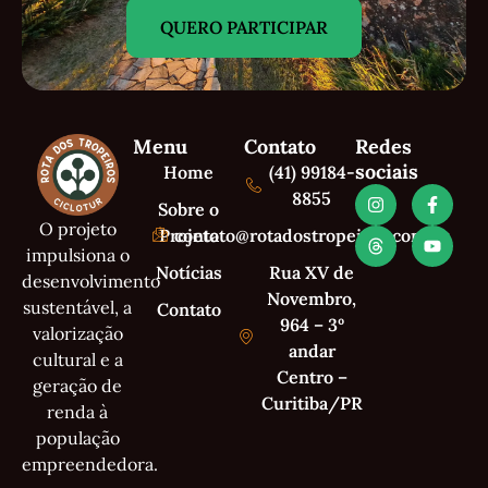
QUERO PARTICIPAR
Menu
Contato
Redes
sociais
Home
(41) 99184-
8855
Sobre o
O projeto
Projeto
contato@rotadostropeiros.com.br
impulsiona o
Notícias
Rua XV de
desenvolvimento
Novembro,
sustentável, a
Contato
964 – 3º
valorização
andar
cultural e a
Centro –
geração de
Curitiba/PR
renda à
população
empreendedora.