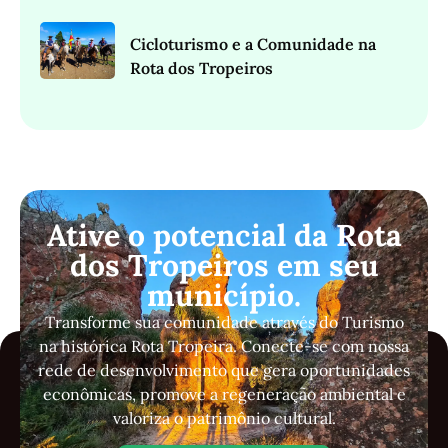
Cicloturismo e a Comunidade na
Rota dos Tropeiros
Ative o potencial da Rota
dos Tropeiros em seu
município.
Transforme sua comunidade através do Turismo
na histórica Rota Tropeira. Conecte-se com nossa
rede de desenvolvimento que gera oportunidades
econômicas, promove a regeneração ambiental e
valoriza o patrimônio cultural.